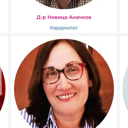
Д-р Новица Аначков
Кардиолог