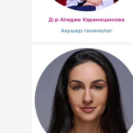
Д-р Атидже Карамешинова
Акушер-гинеколог