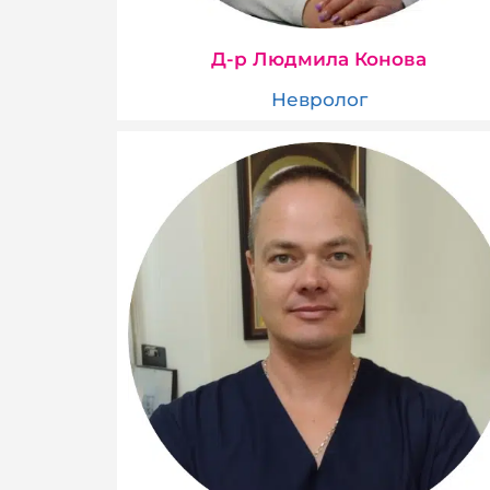
Д-р Людмила Конова
Невролог​