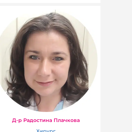
Д-р Радостина Плачкова
Хирург