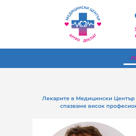
Л
Лекарите в Медицински Център А
спазваме висок професион