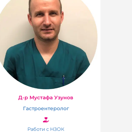
Д-р Мустафа Узунов
Гастроентеролог
Работи с НЗОК