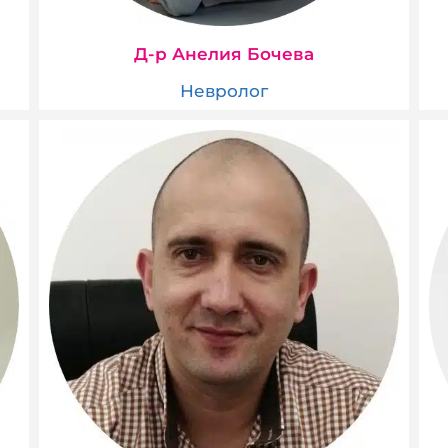
Д-р Анелия Бочева
Невролог​