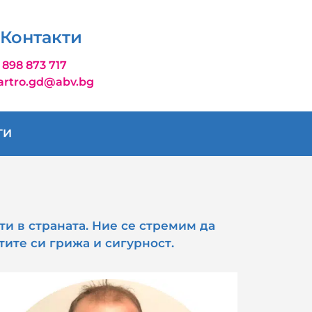
Контакти
 898 873 717
artro.gd@abv.bg
ТИ
и в страната. Ние се стремим да
ите си грижа и сигурност.