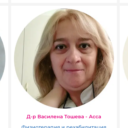
Д-р Василена Тошева - Асса
Физиотерапия и рехабилитация