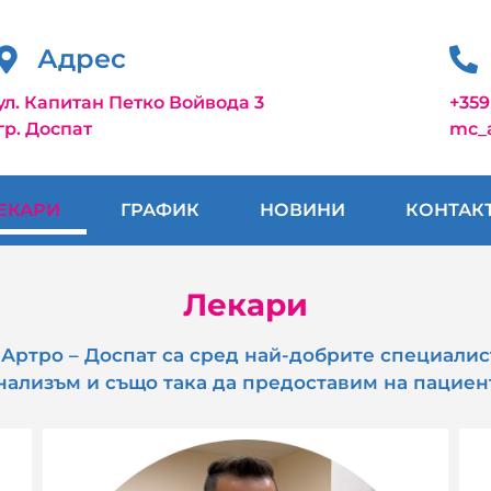
Адрес
ул. Капитан Петко Войвода 3
+359
гр. Доспат
mc_
ЕКАРИ
ГРАФИК
НОВИНИ
КОНТАК
Лекари
ртро – Доспат са сред най-добрите специалист
ализъм и също така да предоставим на пациент