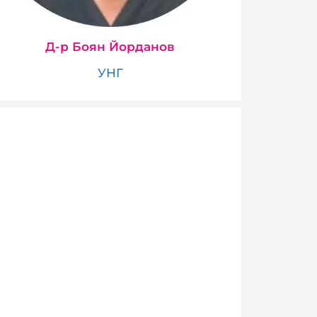
Д-р Боян Йорданов
УНГ