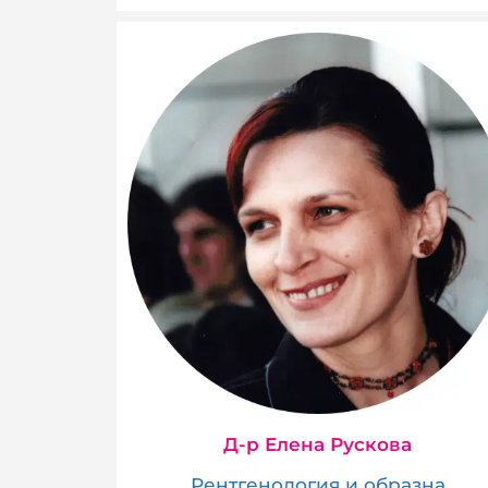
Д-р Елена Рускова
Рентгенология и образна